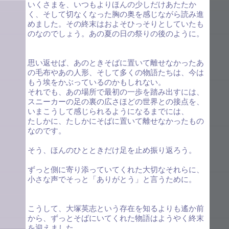
いくさまを、いつもよりほんの少しだけあたたか
く、そして切なくなった胸の奥を感じながら読み進
めました。その終末はおよそひっそりとしていたも
のなのでしょう。あの夏の日の祭りの後のように。
思い返せば、あのときそばに置いて離せなかったあ
の毛布やあの人形、そして多くの物語たちは、今は
もう埃をかぶっているのかもしれない。
それでも、あの場所で最初の一歩を踏み出すには、
スニーカーの足の裏の広さほどの世界との接点を、
いまこうして感じられるようになるまでには、
たしかに、たしかにそばに置いて離せなかったもの
なのです。
そう、ほんのひとときだけ足を止め振り返ろう。
ずっと側に寄り添っていてくれた大切なそれらに、
小さな声でそっと「ありがとう」と言うために。
こうして、大塚英志という存在を知るよりも遙か前
から、ずっとそばにいてくれた物語はようやく終末
を迎えました。