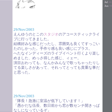
Jul
>>
Jun
>
29/Nov/2003
えんゆうのとこの
スタジオ
のアコースティックライ
ブに行ってきました。
結構好みな感じだったし、雰囲気も良くてすっごい
たのしかった。手作り感も良い感じにプラス。
へたなインディーズのライブイベント行くより楽し
めました、めっさ得した感じ、ィェー。
演目おわっても、なんかみんなで歌っちゃったりし
てる楽しさがあって、それってとっても貴重な事だ
と思った。
29/Nov/2003
「隊長！急激に室温が低下しています！」
「愚かだな伍長、数日前から窓が数センチ開きっぱ
なしになっているぞ」