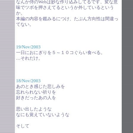
なんか侍のWebは妙な作り込みしてるです、変な意
味でツボを押さえてるというか外しているという
か。
本編の内容を鑑みるにつけ、たぶん方向性は間違っ
てない。
19/Nov/2003
一日におにぎりを５～１０コぐらい食べる。
…それだけ。
18/Nov/2003
あのとき感じた悲しみを
忘れられない祈りを
好きだったあの人を
思い出したような
なにも覚えていないような
そして