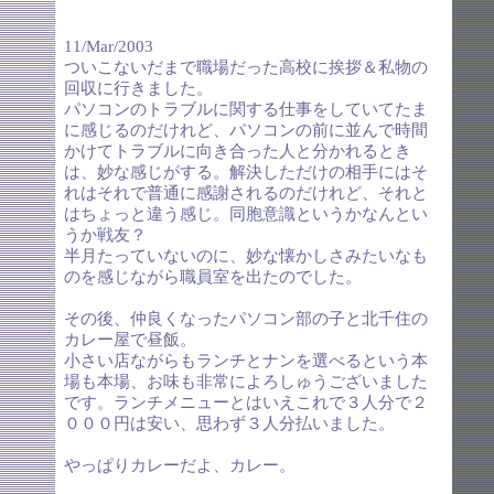
11/Mar/2003
ついこないだまで職場だった高校に挨拶＆私物の
回収に行きました。
パソコンのトラブルに関する仕事をしていてたま
に感じるのだけれど、パソコンの前に並んで時間
かけてトラブルに向き合った人と分かれるとき
は、妙な感じがする。解決しただけの相手にはそ
れはそれで普通に感謝されるのだけれど、それと
はちょっと違う感じ。同胞意識というかなんとい
うか戦友？
半月たっていないのに、妙な懐かしさみたいなも
のを感じながら職員室を出たのでした。
その後、仲良くなったパソコン部の子と北千住の
カレー屋で昼飯。
小さい店ながらもランチとナンを選べるという本
場も本場、お味も非常によろしゅうございました
です。ランチメニューとはいえこれで３人分で２
０００円は安い、思わず３人分払いました。
やっぱりカレーだよ、カレー。