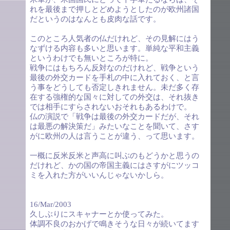
れを最後まで押しとどめようとしたのが欧州諸国
だというのはなんとも皮肉な話です。
このところ人気者の仏だけれど、その見解にはう
なずける内容も多いと思います。単純な平和主義
というわけでも無いところが特に。
戦争にはもちろん反対なのだけれど、戦争という
最後の外交カードを手札の中に入れておく、と言
う事をどうしても否定しきれません。未だ多く存
在する強権的な国々に対しての外交は、それ抜き
では相手にすらされないおそれもあるわけで。
仏の演説で「戦争は最後の外交カードだが、それ
は最悪の解決策だ」みたいなことを聞いて、さす
がに欧州の人は言うことが違う、って思います。
一概に反米反米と声高に叫ぶのもどうかと思うの
だけれど、かの国の帝国主義にはさすがにツッコ
ミを入れた方がいいんじゃないかしら。
16/Mar/2003
久しぶりにスキャナーとか使ってみた。
体調不良のおかげで鳴きそうな日々が続いてます