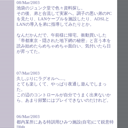
08/Mar/2003
池袋のジュンク堂で色々資料探し。
その後、弟と合流して実家へ。調子の悪い弟のPC
を見たり、LANケーブルを施設したり、ADSLと
LANの導入を弟に指導してみたりとか。
なんだかんだで、午前様に帰宅。衝動買いした
「帝都東京・隠された地下網の秘密」と言う本を
読み始めたらめちゃめちゃ面白い、気付いたら日
が昇ってた。
07/Mar/2003
久しぶりにラグオルへ…。
とても楽しくて、やっぱり夜通し遊んでしまっ
た。
この辺のコントロールが自分でうまく出来ないか
ら、あまり頻繁にはプレイできないのだけれど。
06/Mar/2003
都内某所にある特訓用ひみつ施設(自宅)にて鋭意特
訓中。