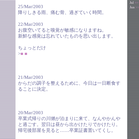
Jul
>>
25/Mar/2003
Jun
>
降りしきる雨、痛む骨、過ぎていく時間。
22/Mar/2003
お腹空いてると嗅覚が敏感になりますね。
新鮮な感覚は忘れていたものを思い出します。
ちょっとだけ
>
■
■
21/Mar/2003
からだの調子を整えるために、今日は一日断食す
ることに決定。
20/Mar/2003
卒業式帰りの川獺が泊まりに来て、なんやかんや
と過ごす。翌日は昼から出かけたりでかけたり。
帰宅後部屋を見ると……卒業証書置いてくし。