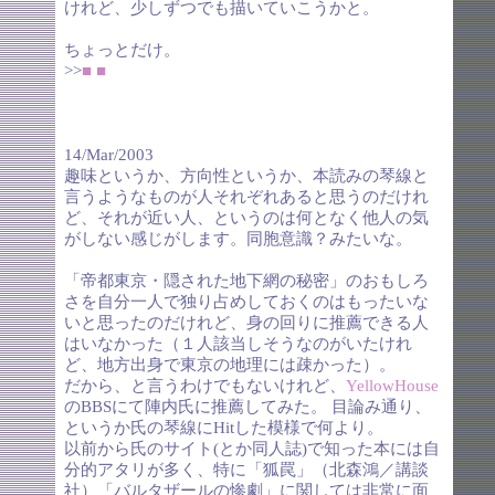
けれど、少しずつでも描いていこうかと。
ちょっとだけ。
>>
■
■
14/Mar/2003
趣味というか、方向性というか、本読みの琴線と
言うようなものが人それぞれあると思うのだけれ
ど、それが近い人、というのは何となく他人の気
がしない感じがします。同胞意識？みたいな。
「帝都東京・隠された地下網の秘密」のおもしろ
さを自分一人で独り占めしておくのはもったいな
いと思ったのだけれど、身の回りに推薦できる人
はいなかった（１人該当しそうなのがいたけれ
ど、地方出身で東京の地理には疎かった）。
だから、と言うわけでもないけれど、
YellowHouse
のBBSにて陣内氏に推薦してみた。 目論み通り、
というか氏の琴線にHitした模様で何より。
以前から氏のサイト(とか同人誌)で知った本には自
分的アタリが多く、特に「狐罠」（北森鴻／講談
社）「バルタザールの惨劇」に関しては非常に面