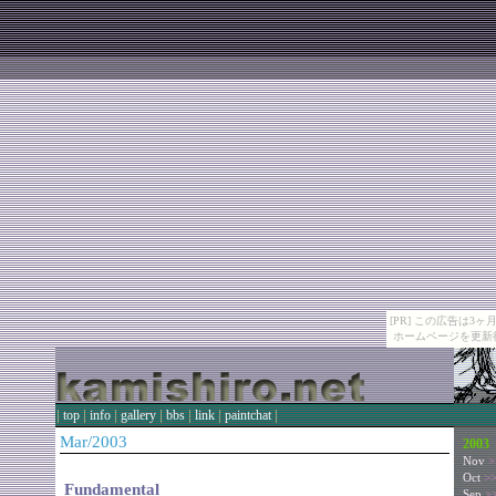
[PR] この広告は
ホームページを更新
|
|
|
|
|
|
|
top
info
gallery
bbs
link
paintchat
Mar/2003
2003
Nov
>
Oct
>
Fundamental
Sep
>