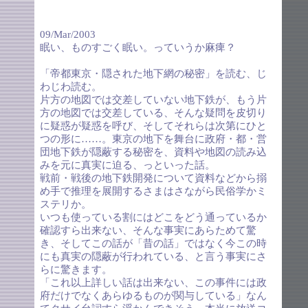
09/Mar/2003
眠い、ものすごく眠い。っていうか麻痺？
「帝都東京・隠された地下網の秘密」を読む、じ
わじわ読む。
片方の地図では交差していない地下鉄が、もう片
方の地図では交差している、そんな疑問を皮切り
に疑惑が疑惑を呼び、そしてそれらは次第にひと
つの形に……。東京の地下を舞台に政府・都・営
団地下鉄が隠蔽する秘密を、資料や地図の読み込
みを元に真実に迫る、っといった話。
戦前・戦後の地下鉄開発について資料などから搦
め手で推理を展開するさまはさながら民俗学かミ
ステリか。
いつも使っている割にはどこをどう通っているか
確認すら出来ない、そんな事実にあらためて驚
き、そしてこの話が「昔の話」ではなく今この時
にも真実の隠蔽が行われている、と言う事実にさ
らに驚きます。
「これ以上詳しい話は出来ない、この事件には政
府だけでなくあらゆるものが関与している」なん