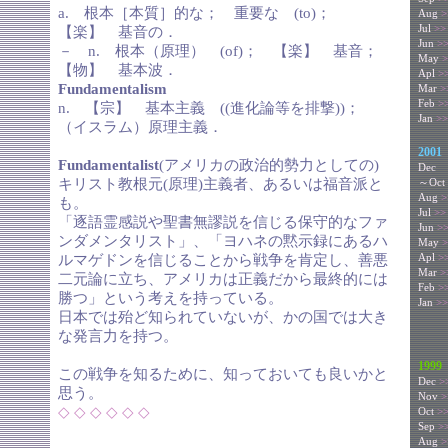
a. 根本［本質］的な； 重要な (to)；
Aug
>
Jul
>>
【楽】 基音の．
Jun
>
－ n. 根本（原理） (of)； 【楽】 基音；
May
>
【物】 基本波．
Apl
>
Fundamentalism
Mar
>
Feb
>
n. 【宗】 基本主義 ((進化論等を排撃))；
Jan
>>
（イスラム）原理主義．
2001
Fundamentalist
(アメリカの政治的勢力としての)
Dec
キリスト教根元(原理)主義者、あるいは福音派と
～Oct
Aug
>
も。
Jul
>>
「逐語霊感説や聖書無謬説を信じる保守的なファ
Jun
>
ンダメンタリスト」、「ヨハネの黙示録にあるハ
May
>
Apl
>
ルマゲドンを信じることから戦争を肯定し、善悪
Mar
>
二元論に立ち、アメリカは正義だから最終的には
Feb
>
勝つ」という考えを持っている。
Jan
>>
日本では殆ど知られていないが、かの国では大き
な発言力を持つ。
1999
この戦争を知るために、知っておいても良いかと
Dec
>
思う。
Nov
>
◇
◇
◇
◇
◇
◇
Oct
>
Sep
>
Aug
>