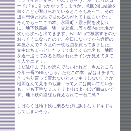
てクサイ台詞すら浮かんできそう。本当に放送コ
ード(？)に引っかかってしまうか、意図的に結論を
書くことが避けられているところもあって、その
辺を想像と推理で埋めるのがとても面白いです。
そんでもってこの本、永田町・霞ヶ関を皮切り
に、地下鉄路線・駅・交差点…等々都内の地名が
次から次へと出てきます、WebMapで検索するのが
おっくうになったので、今日になってから近所の
本屋さんで２３区の一枚地図を買ってきました。
文中にちょっとしたフリで出てくる地名も、地図
を逐一追ってみると隠されたラインが見えてきて
１人でニヤリ。
まだ途中までしか読んでないけれど、今んところ
今年一番のHitかしら。ただこの本、話はオチまで
きっちり言って貰わないとスッキリしない、とか
地図なんて見るのも嫌、って人には向いてないか
も。でも下手なミステリよりはよっぽど面白いで
す、地下鉄の路線も覚えられて一石二鳥？
しばらくは地下鉄に乗るたびに訳もなくドキドキ
してしまいそう。