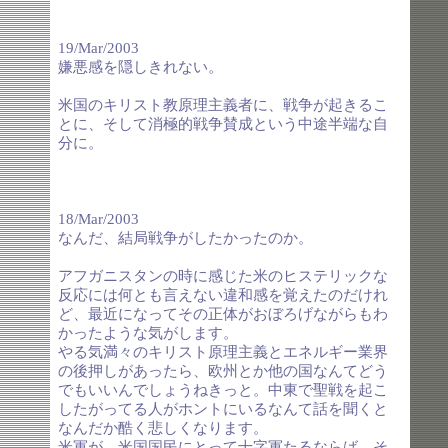
19/Mar/2003
嫌悪感を隠しきれない。
米国のキリスト教原理主義者に、戦争が起きるこ
とに、そして消極的戦争賛成という中途半端な自
分に。
18/Mar/2003
なんだ、結局戦争がしたかったのか。
アフガニスタンの時に感じた米のヒステリックな
反応には何とも言えない違和感を覚えたのだけれ
ど、最近になってその正体がおぼろげながらもわ
かったような気がします。
やる気満々のキリスト原理主義とエネルギー業界
の後押しがあったら、欧州とか他の国なんてどう
でもいいんでしょうねきっと。中東で聖戦を起こ
したがってる人がホントにいるなんて話を聞くと
なんだか酷く悲しくなります。
米軍が、米国国民にとって十字軍たるならば、そ