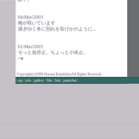
04/Mar/2003
梅が咲いています
過ぎゆく冬に別れを告げかのように...
01/Mar/2003
そっと急停止、ちょっと小休止。
>
■
Copyright(c)1999 Haruna KamishiroAll Rights Reserved.
|
|
|
|
|
|
|
top
info
gallery
bbs
link
paintchat