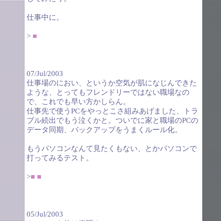
仕事中に。
>
■
07/Jul/2003
仕事場のにおい、というか空気が肌になじんできた
ような、とってもフレンドリーではない職場なの
で、これでも早い方かしらん。
仕事先で使うPCをやっとこさ組みあげました、トラ
ブル続出でもう泣くかと。ついでに家と職場のPCの
データ同期、バックアップをうまくルール化。
もうパソコンなんて見たくもない、とかパソコンで
打ってみるテスト。
>
■
■
05/Jul/2003