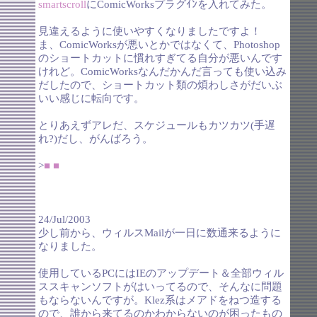
smartscroll
にComicWorksプラグｲﾝを入れてみた。
見違えるように使いやすくなりましたですよ！
ま、ComicWorksが悪いとかではなくて、Photoshop
のショートカットに慣れすぎてる自分が悪いんです
けれど。ComicWorksなんだかんだ言っても使い込み
だしたので、ショートカット類の煩わしさがだいぶ
いい感じに転向です。
とりあえずアレだ、スケジュールもカツカツ(手遅
れ?)だし、がんばろう。
>
■
■
24/Jul/2003
少し前から、ウィルスMailが一日に数通来るように
なりました。
使用しているPCにはIEのアップデート＆全部ウィル
ススキャンソフトがはいってるので、そんなに問題
もならないんですが。Klez系はメアドをねつ造する
ので、誰から来てるのかわからないのが困ったもの