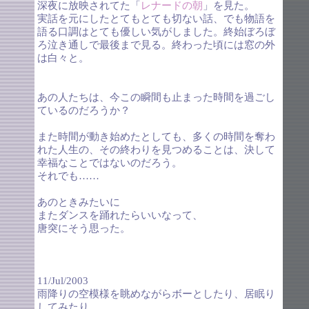
深夜に放映されてた「
レナードの朝
」を見た。
実話を元にしたとてもとても切ない話、でも物語を
語る口調はとても優しい気がしました。終始ぼろぼ
ろ泣き通しで最後まで見る。終わった頃には窓の外
は白々と。
あの人たちは、今この瞬間も止まった時間を過ごし
ているのだろうか？
また時間が動き始めたとしても、多くの時間を奪わ
れた人生の、その終わりを見つめることは、決して
幸福なことではないのだろう。
それでも……
あのときみたいに
またダンスを踊れたらいいなって、
唐突にそう思った。
11/Jul/2003
雨降りの空模様を眺めながらボーとしたり、居眠り
してみたり。