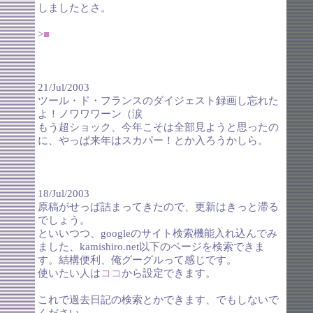
しましたとさ。
>
■
21/Jul/2003
ツール・ド・フランスのダイジェスト録画し忘れた
よ！ノワワワーン（涙
もう超ショック、今年こそは全部見ようと思ったの
に、やっぱ来年はスカパー！とか入ろうかしら。
18/Jul/2003
原稿がせっぱ詰まってきたので、更新はきっと滞る
でしょう。
といいつつ、googleのサイト検索機能入れ込んでみ
ました、kamishiro.net以下のページを検索できま
す。結構便利、俺グーグルって感じです。
使いたい人は
ココ
から設定できます。
これで過去日記の検索とかできます、でもしないで