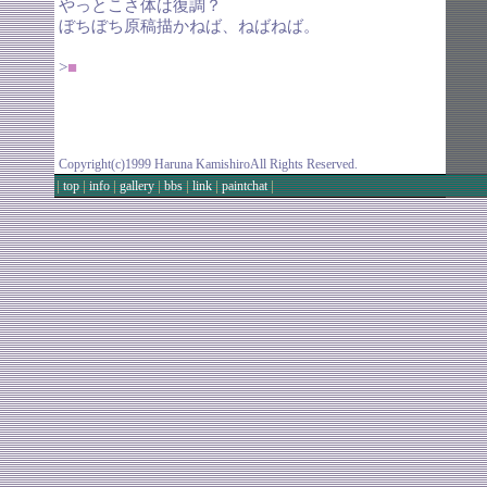
やっとこさ体は復調？
ぼちぼち原稿描かねば、ねばねば。
>
■
Copyright(c)1999 Haruna KamishiroAll Rights Reserved.
|
|
|
|
|
|
|
top
info
gallery
bbs
link
paintchat