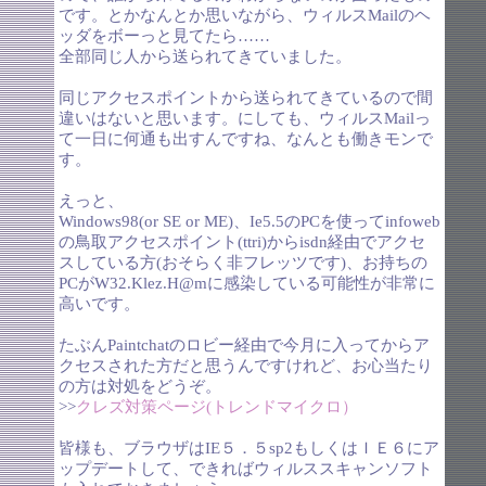
です。とかなんとか思いながら、ウィルスMailのヘ
ッダをボーっと見てたら……
全部同じ人から送られてきていました。
同じアクセスポイントから送られてきているので間
違いはないと思います。にしても、ウィルスMailっ
て一日に何通も出すんですね、なんとも働きモンで
す。
えっと、
Windows98(or SE or ME)、Ie5.5のPCを使ってinfoweb
の鳥取アクセスポイント(ttri)からisdn経由でアクセ
スしている方(おそらく非フレッツです)、お持ちの
PCがW32.Klez.H@mに感染している可能性が非常に
高いです。
たぶんPaintchatのロビー経由で今月に入ってからア
クセスされた方だと思うんですけれど、お心当たり
の方は対処をどうぞ。
>>
クレズ対策ページ(トレンドマイクロ）
皆様も、ブラウザはIE５．５sp2もしくはＩＥ６にア
ップデートして、できればウィルススキャンソフト