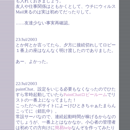
も入れておきましょう。
友人や仕事関係はともかくとして、ウチにウィルス
Mail来るのは実は初めてだったりして。
……友達少ない事実再確認。
23/Jul/2003
とか何とか言ってたら、夕方に接続切れしてロビー
１番上の座はなんなく明け渡したのでありました。
あー、よかった。
22/Jul/2003
paintChat、設定をいじる必要もなくなったのでひた
すら常時起動していたら
PaintChatロビールーム
でリ
ストの一番上になってました！
こっただヘボサイトによーけひときちゃぁたまらん
こってに（錯乱中）。
常設サーバなので、連続起動時間が稼げるからなの
でしょうが、一番上とはなかなか。小心者の管理者
は初めての方向けに
簡易help
なんぞを作ってみたり