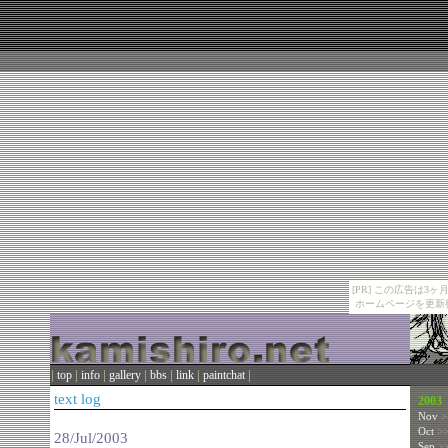
[PR] この広告は
ホームページを更新
|
|
|
|
|
|
|
top
info
gallery
bbs
link
paintchat
text log
2003
Nov
>
Oct
>
28/Jul/2003
Sep
>