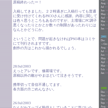
原稿終わったー！
Aug
>
Jul
>>
Jun
>
入稿してきました。２２時過ぎに入稿行っても普通
May
>
に受け付けてくれるPICOさんに感謝。内容に関して
Apl
>
は色々思うところもあるのですが、土壇場にPC調子
Mar
>
悪くなったりとかとか数々の制限があったわりには
Feb
>
Jan
>>
なんとかどうにか。
2001
ということで、問題が起きなければPSO本はコミケ
Dec
にて刊行されますです。
～Oct
創作の方はこれから描かれるでしょう。
Aug
>
Jul
>>
Jun
>
May
>
Apl
>
Mar
>
28/Jul/2003
Feb
>
えっとアレです、修羅場です。
Jan
>>
原稿以外の敵がやまほどいて泣きそうです。
携帯切って音信不通してます、
1999
各方面の方ごめんなさい。
Dec
>
Nov
>
Oct
>
26/Jul/2003
Sep
>
Aug
>
なんだかスッゴイ殺伐としていることに気づいた。