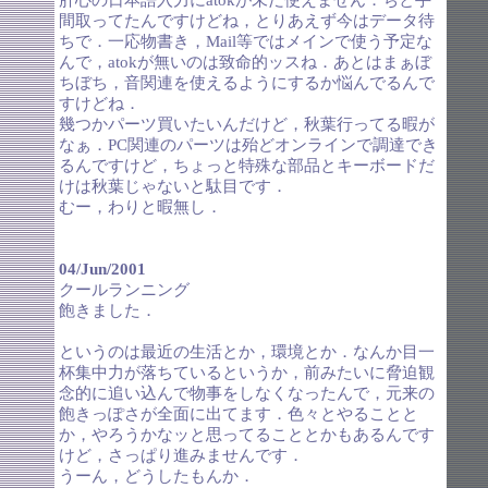
肝心の日本語入力にatokが未だ使えません．ちと手
間取ってたんですけどね，とりあえず今はデータ待
ちで．一応物書き，Mail等ではメインで使う予定な
んで，atokが無いのは致命的ッスね．あとはまぁぼ
ちぼち，音関連を使えるようにするか悩んでるんで
すけどね．
幾つかパーツ買いたいんだけど，秋葉行ってる暇が
なぁ．PC関連のパーツは殆どオンラインで調達でき
るんですけど，ちょっと特殊な部品とキーボードだ
けは秋葉じゃないと駄目です．
むー，わりと暇無し．
04/Jun/2001
クールランニング
飽きました．
というのは最近の生活とか，環境とか．なんか目一
杯集中力が落ちているというか，前みたいに脅迫観
念的に追い込んで物事をしなくなったんで，元来の
飽きっぽさが全面に出てます．色々とやることと
か，やろうかなッと思ってることとかもあるんです
けど，さっぱり進みませんです．
うーん，どうしたもんか．