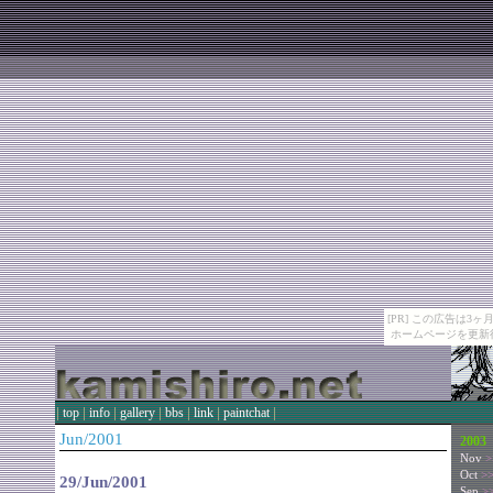
[PR] この広告は
ホームページを更新
|
|
|
|
|
|
|
top
info
gallery
bbs
link
paintchat
Jun/2001
2003
Nov
>
Oct
>
29/Jun/2001
Sep
>