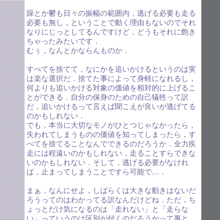
躁とか鬱も日々の振幅の範囲内，逃げる必要も走る
必要も無し，ということで動く理由もないのでそれ
なりにじっとしてるんですけど，どうもそれに飽き
ちゃったみたいです．
むぅ，なんとかならんものか．
すべてを捨てて，なにかを追いかけるというのは実
は楽な選択だ．捨てた事によって身軽になれるし，
何よりも追いかける対象の価値を相対的に上げるこ
とができる．自分の保身のための自己犠牲って訳
だ，追いかけるって言えば聞こえが良いが逃げてる
のかもしれない．
でも，本当に大切なモノがひとつじゃなかったら，
失われてしまうものの価値を知ってしまったら，す
べてを捨てることなんでできるのだろうか．全力疾
走には程遠いのかもしれない，走ることすらできな
いのかもしれない．そして，逃げる必要がなけれ
ば，止まってしまうことですら可能で…．
まぁ，なんにせよ，しばらくは大きな動きはないだ
ろうってのはわかってる訳なんだけどね．ただ，ち
ょっとだけ気になるのは「走れない」と「走らな
い」っていうのは区別が付くのだろうかって事と，