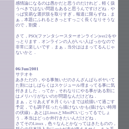
感情論になるのは愚かだと思うのだけれど，軽く扱
うべきではない問題もあると思うんですけどね．や
っぱ安易な選択肢を取りすぎ，報道に限らずね．ま
ぁ，本題にふれるときっとすっごく長くなりそうな
ので，割愛．
さて，PSO(ファンタシースターオンライン)ver2をや
っとります．オンラインの人がいい人ばっかなので
非常に楽しいです．まぁ，当分ははまってるんじゃ
ないかと．
06/Jun/2001
サテオキ
あきただの，やる事無いだのさんざんぱらボヤいて
た割にはしばらくはスケジュール埋まってる事に気
付きました．ってか，それなりにやる事がある割に
はメリハリがないのが問題なんだけどね．
まぁ，とりあえず８月くらいまでは絵描いて過ごす
予定，でも調子狂ったら描けないかも(描けない時用
の伏線)．あとはLinuxとMiniPCいじってるでしょ
う．本当はどっか外行きたいんだけどね．
さてそのLinux，色々なんとかなってはきたものの，