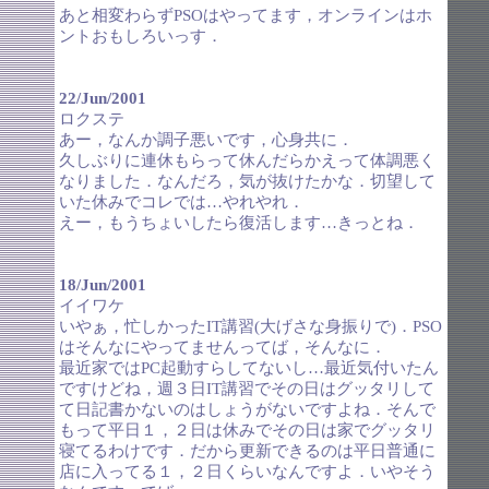
あと相変わらずPSOはやってます，オンラインはホ
ントおもしろいっす．
22/Jun/2001
ロクステ
あー，なんか調子悪いです，心身共に．
久しぶりに連休もらって休んだらかえって体調悪く
なりました．なんだろ，気が抜けたかな．切望して
いた休みでコレでは…やれやれ．
えー，もうちょいしたら復活します…きっとね．
18/Jun/2001
イイワケ
いやぁ，忙しかったIT講習(大げさな身振りで)．PSO
はそんなにやってませんってば，そんなに．
最近家ではPC起動すらしてないし…最近気付いたん
ですけどね，週３日IT講習でその日はグッタリして
て日記書かないのはしょうがないですよね．そんで
もって平日１，２日は休みでその日は家でグッタリ
寝てるわけです．だから更新できるのは平日普通に
店に入ってる１，２日くらいなんですよ．いやそう