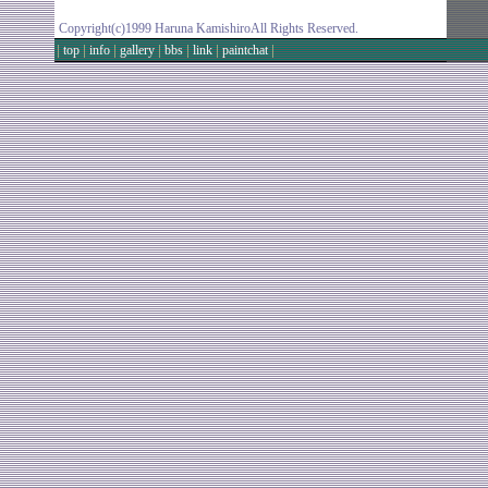
Copyright(c)1999 Haruna KamishiroAll Rights Reserved.
|
|
|
|
|
|
|
top
info
gallery
bbs
link
paintchat