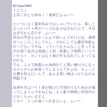
02/Jun/2001
トビコミ
土日二日とも休み！！連休だよムハー．
といつになく週末休みではしゃいでいたら，新しく
入ったバイト君がバックれあそばされたんで，今日
は夕方から店です，ムハー．
外出の予定もなかったんで良いんですけどね，昼間
ずっとごろごろしてたし．それにしても最近何処も
行ってないですね．っていつもそんなこと言ってま
すか僕？先月は池袋に１回，秋葉に２時間というて
いたらく．ホントはもう遊び方を忘れてしまってる
のかも．
でも，１人で秋葉とか池袋行くと買い物だけになっ
ちゃうからお金使ってしまうんですよね．ちょっと
出費を抑えたいんで，あんま買い物ばっかりなのも
問題です．
結局今月はバイト君が抜けた穴埋めでまた休みが減
ってしまうんですねどね．もう家で根暗に半田付け
とかしちゃいますよ．
くそー，どっか遠くへ行きたいよ，ムハー．