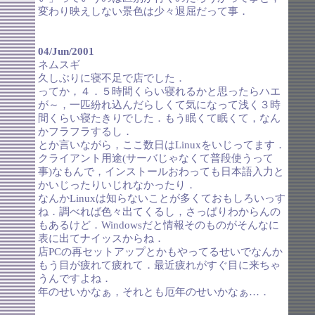
変わり映えしない景色は少々退屈だって事．
04/Jun/2001
ネムスギ
久しぶりに寝不足で店でした．
ってか，４．５時間くらい寝れるかと思ったらハエ
が～，一匹紛れ込んだらしくて気になって浅く３時
間くらい寝たきりでした．もう眠くて眠くて，なん
かフラフラするし．
とか言いながら，ここ数日はLinuxをいじってます．
クライアント用途(サーバじゃなくて普段使うって
事)なもんで，インストールおわっても日本語入力と
かいじったりいじれなかったり．
なんかLinuxは知らないことが多くておもしろいっす
ね．調べれば色々出てくるし，さっぱりわからんの
もあるけど．Windowsだと情報そのものがそんなに
表に出てナイッスからね．
店PCの再セットアップとかもやってるせいでなんか
もう目が疲れて疲れて．最近疲れがすぐ目に来ちゃ
うんですよね．
年のせいかなぁ，それとも厄年のせいかなぁ…．