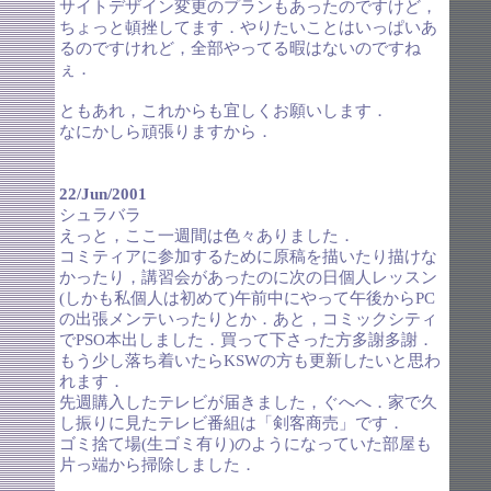
サイトデザイン変更のプランもあったのですけど，
ちょっと頓挫してます．やりたいことはいっぱいあ
るのですけれど，全部やってる暇はないのですね
ぇ．
ともあれ，これからも宜しくお願いします．
なにかしら頑張りますから．
22/Jun/2001
シュラバラ
えっと，ここ一週間は色々ありました．
コミティアに参加するために原稿を描いたり描けな
かったり，講習会があったのに次の日個人レッスン
(しかも私個人は初めて)午前中にやって午後からPC
の出張メンテいったりとか．あと，コミックシティ
でPSO本出しました．買って下さった方多謝多謝．
もう少し落ち着いたらKSWの方も更新したいと思わ
れます．
先週購入したテレビが届きました，ぐへへ．家で久
し振りに見たテレビ番組は「剣客商売」です．
ゴミ捨て場(生ゴミ有り)のようになっていた部屋も
片っ端から掃除しました．