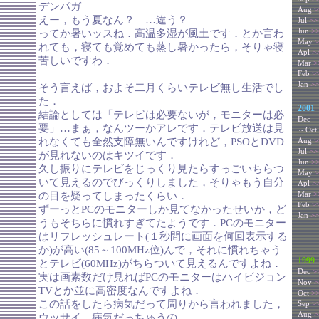
デンパガ
Aug
>
えー，もう夏なん？ …違う？
Jul
>>
Jun
>
ってか暑いッスね．高温多湿が風土です．とか言わ
May
>
れても，寝ても覚めても蒸し暑かったら，そりゃ寝
Apl
>
苦しいですわ．
Mar
>
Feb
>
Jan
>>
そう言えば，およそ二月くらいテレビ無し生活でし
た．
2001
結論としては「テレビは必要ないが，モニターは必
Dec
要」…まぁ，なんツーかアレです．テレビ放送は見
～Oct
れなくても全然支障無いんですけれど，PSOとDVD
Aug
>
Jul
>>
が見れないのはキツイです．
Jun
>
久し振りにテレビをじっくり見たらすっごいちらつ
May
>
いて見えるのでびっくりしました，そりゃもう自分
Apl
>
Mar
>
の目を疑ってしまったくらい．
Feb
>
ずーっとPCのモニターしか見てなかったせいか，ど
Jan
>>
うもそちらに慣れすぎてたようです．PCのモニター
はリフレッシュレート(１秒間に画面を何回表示する
か)が高い(85～100MHz位)んで，それに慣れちゃう
1999
とテレビ(60MHz)がちらついて見えるんですよね．
Dec
>
実は画素数だけ見ればPCのモニターはハイビジョン
Nov
>
TVとか並に高密度なんですよね．
Oct
>
この話をしたら病気だって周りから言われました，
Sep
>
Aug
>
ウッサイ，病気だっちゅうの．