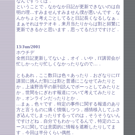
なんですってば．
ということで，なかなか日記が更新できないのは自
明の理…すみませんすみません僕が悪いんです．な
んかちょと考えごとしてると日記長くなるしなぁ．
まぁそれはサテオキ，来月当たりからは割と頻繁に
更新できるかと思います，思ってるだけですけど．
13/Jun/2001
ホウチデ
全然日記更新してないよ，オイ．いや，IT講習会が
忙しかったり忙しくなかったりなので…．
ともあれ，ここ数日は色々あったり．おざなりにIT
講習に挑んだ割には割と普通にこなせてみたりと
か，上遠野浩平の新刊読んでボーっとしてみたりと
か，世間をにぎわす報道について考えてみたりと
か，オンラインだったりとか．
…まぁ，色々です．特定の事件に関する報道のあり
方と言うものに痛く憤慨しつつ，感情移入してふさ
ぎ込んでしまったりするってのは，そうそうないん
ですけどね．自分でもわかってるんで，特定のニュ
ースに関しては意図的に情報を遮断したりしてま
す．今回は半分くらい偶然．