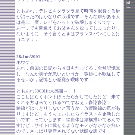
Jul
>>
Jun
>
ともあれ，テレビをダラダラ見て時間を浪費する癖
が治ったのはかなりの収穫です．そんな癖がある人
は是非一度テレビをバットで破壊しまくりです．
あー，でも間違えてお父さんを殴ってしまったりし
ないように，そう言うときはフランスパンにしとけ
（ニヤリ．
28/Jun/2001
ホウケテ
あれ，前回の日記から４日もたってる，全然記憶無
し．なんか調子が悪いというか，微妙に不眠症して
るせいか，記憶とか感覚が曖昧です．
ともあれ5000Hit大感謝～！！
ここしばらくホントほったらかしでしたけど，来て
くれる方は来てくれるのですねぇ．多謝多謝．
路線がはっきりしないと言うか，放置路線の気があ
りますけど，もうちょいしたらイラストを更新した
いです．ってかします．絵自体は結構描いてるんで
すけど，サイトに載せるようなモノがなかなか無い
ので，さっぱり更新されてない状態な訳です．