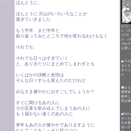
ほんとうに、
ほんとうに 沢山のいろいろなことが
過ぎていきました
12/31
もう半年、まだ半年と
レ - 
12/28
振り返ってみたところで何か変わるわけもなく
ル - 
それぞ
それでも、
お買い
それでも日々はすぎていく
◆11/
と、ありきたりにまとめてしまわずとも
Ｑ１０
オリジ
いくばかの決断と覚悟は
た
そんな日々すらも変えたのだけれど
◆さら
みなさま健やかにおすごしでしょうか？
携帯変
維持し
型は連
すぐに聞けるあの人に
その言葉を飲み込んでしまうあの人に
もう届かない遠くのあの人に
◆PSO 
オンち
古き盟
来年もあの人が健やかでありますように
会いが
なんてことをこっそり祈りつつ