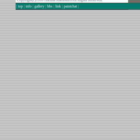
Copyright(c)1999 Haruna KamishiroAll Rights Reserved.
|
|
|
|
|
|
|
top
info
gallery
bbs
link
paintchat