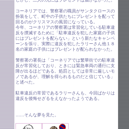
しかし、二人の元にはプレゼントは届かなかった。
コーネリアでは、警察署の職員がサンタクロースの
扮装をして、町中の子供たちにプレゼントを配って
回るのがクリスマスの風習になっている。
今年、コーネリアの警察署は常習化している駐車違
反を撲滅するために「駐車違反を犯した家庭の子供
にはプレゼントを配らない」という新たなキャンペ
ーンを張り、実際に違反を犯したラリーさん他１８
名の家庭の子供にはプレゼントが配られなかった。
警察署の署長は「コーネリアでは繁華街での駐車違
反が常習化しており、ときには緊急車両の通行に支
障が出るほどである。処罰としては非常に厳しいモ
ノであるが、理解を得られるものだと信じている」
と述べた。
駐車違反の常習であるラリーさんも、今回ばかりは
違反を後悔せざるをえなかったようである。
……そんな夢を見た。