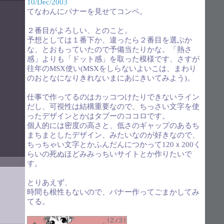
10/Dec/2003
てなわんにバナーを見せてコンペ。
２番目がよろしい、とのこと。
予想としては１番下か、違ったら２番目を選ぶか
な、とおもっていたので予備当たりかな。「熱さ
感」よりも「ドット感」を取った模様です、さすが
往年のMSX使い(MSXをしらないよいこは、まわり
のおとなになりきれないまにあにきいてみよう)。
仕事で作ってるのはカッコつけたりできないライン
だし、可視性は結構重要なので、ちっさい文字を使
ったデザインとかはタブーのココロです。
個人的には密度の高さと、低さのギャップのあるち
まちまとしたデザイン、みたいなのが好きなので、
ちっちゃい文字とかふんだんにつかって120ｘ200く
らいの死ぬほどみみっちいサイトとか作りたいで
す。
とりあえず、
時間も根性もないので、バナー作ってごまかしてみ
てる。