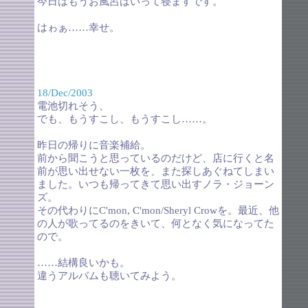
今日はもうお風呂はいって寝ますです。
はゎぁ……幸せ。
18/Dec/2003
電池切れそう、
でも、もうすこし、もうすこし……。
昨日の帰りに音楽補給。
前から聞こうと思っているのだけど、店に行くと名
前が思い出せない一枚を、また探しあぐねてしまい
ました。いつも帰ってきて思い出すノラ・ジョーン
ズ。
その代わりにC'mon, C'mon/Sheryl Crowを。最近、他
の人が歌ってるのをきいて、何となく気になってた
ので。
……結構良いかも。
違うアルバムも聴いてみよう。