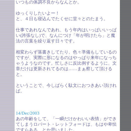
いつもの体調不良からなんとか。
ゆっくりしたいよー！
と、４日も寝込んでたくせに堂々とのたまう。
仕事であれなんであれ、もう年内はいっぱいいっぱ
い(誇張なし)で、なんにつけ「年が明けたら」と魔
法の言葉を繰り返す日々です。
相変わらず落書きしてたり、色々準備もしているの
ですが、実際に形になるのはやっぱり来年になっち
ゃうようなのです。忙しさに反比例するように、文
章だけは更新されてるのは……まぁ察して頂ける
と。
ということで、今しばらく駄文におつきあい頂けれ
ば。
14/Dec/2003
あの年齢をして、「一瞬だけかわいい表情」ができ
てしまうロバート・レットフォードは、もはや卑怯
ですらある、とか思いました。