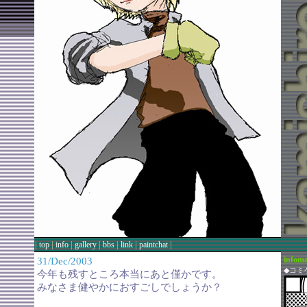
|
|
|
|
|
|
|
top
info
gallery
bbs
link
paintchat
infoma
31/Dec/2003
◆コミ
今年も残すところ本当にあと僅かです。
みなさま健やかにおすごしでしょうか？