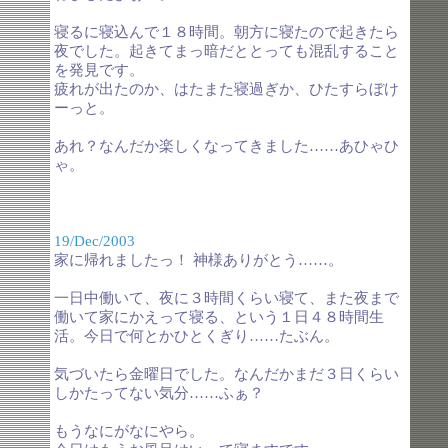
寝るに寝込んで１８時間。朝方に寝たので起きたら
夜でした。起きてまっ暗だととっても混乱すること
を発見です。
疲れが出たのか、はたまた寝過ぎか、ひたすらぼけ
ーっと。
あれ？なんだか楽しくなってきました……あひゃひ
ゃ。
19/Dec/2003
家に帰れましたっ！ 神様ありがとう……。
一日中働いて、夜に３時間くらい寝て、また夜まで
働いて家にかえって寝る、という１日４８時間生
活。今日で何とかひとくぎり……たぶん。
気づいたら金曜日でした。なんだかまだ３日くらい
しかたってない気分……ふぁ？
もうなにがなにやら。