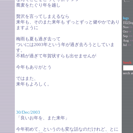
て....
蕎麦をたぐり年を越し
贅沢を言ってしまえるなら
logs
来年も、そのまた来年も ずっとずっと健やかであり
日記lo
ますように
Nov
>>
Oct
>>
Sep
>>
梅雨も夏も過ぎ去って
Aug
>
ついには2003年という年が過ぎ去ろうとしていま
Jul
>>
す。
不精が過ぎて年賀状すらも出せませんが
Serch
今年もありがとう
serch a
ではまた、
来年もよろしく。
30/Dec/2003
「良いお年を、また来年」
今年初めて、というのも変な話なのだけれど、とに