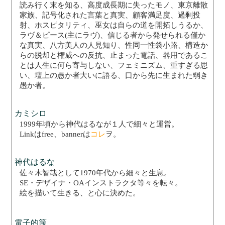
読み行く末を知る、高度成長期に失ったモノ、東京離散
家族、記号化された言葉と真実、顧客満足度、過剰投
射、ホスピタリティ、巫女は自らの道を開拓しうるか、
ラヴ＆ピース(主にラヴ)、信じる者から発せられる僅か
な真実、八方美人の人見知り、性同一性袋小路、構造か
らの脱却と権威への反抗、止まった電話、器用であるこ
とは人生に何ら寄与しない、フェミニズム、重すぎる思
い、壇上の愚か者大いに語る、口から先に生まれた弱き
愚か者。
カミシロ
1999年頃から神代はるなが１人で細々と運営。
Linkはfree、bannerは
コレ
ヲ。
神代はるな
佐々木智哉として1970年代から細々と生息。
SE・デザイナ・OAインストラクタ等々を転々。
絵を描いて生きる、と心に決めた。
電子的筺