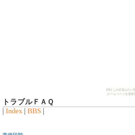
[PR] この広告は
ホームページを更新
トラブルＦＡＱ
|
Index
|
BBS
|