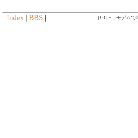
|
Index
|
BBS
|
| GC + モデム