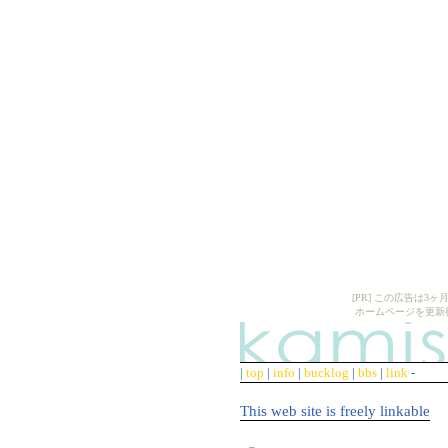
[PR] この広告は
ホームページを更新
|
top
|
info
|
bucklog
|
bbs
|
link
-
This web site is freely linkable