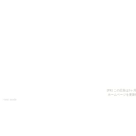
[PR] この広告は
ホームページを更新
>text mode