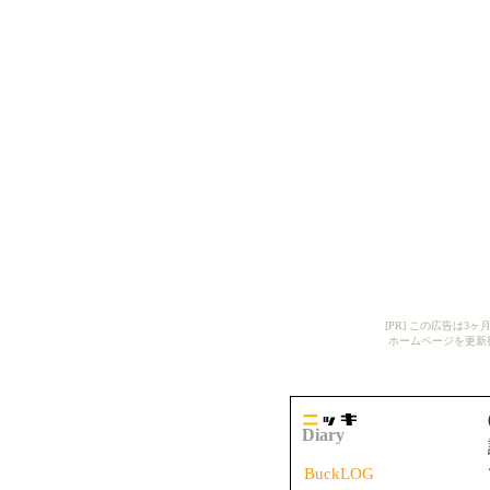
[PR] この広告は
ホームページを更新
Diary
BuckLOG